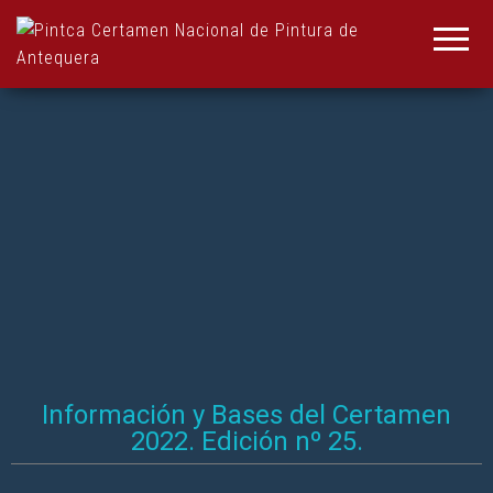
Pintca
Pintca
Certamen
Certamen
Nacional
de
Nacional
Pintura
de
de
Antequera
Pintura
de
Antequera
Información y Bases del Certamen
2022. Edición nº 25.