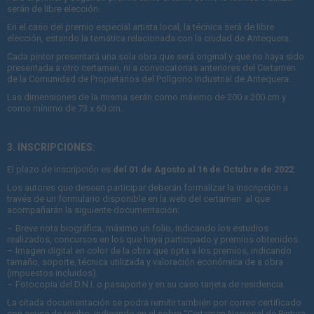
serán de libre elección.
En el caso del premio especial artista local, la técnica será de libre
elección, estando la temática relacionada con la ciudad de Antequera.
Cada pintor presentará una sola obra que será original y que no haya sido
presentada a otro certamen, ni a convocatorias anteriores del Certamen
de la Comunidad de Propietarios del Polígono Industrial de Antequera.
Las dimensiones de la misma serán como máximo de 200 x 200 cm y
como mínimo de 73 x 60 cm.
3. INSCRIPCIONES:
El plazo de inscripción es
del 01 de Agosto al 16 de Octubre de 2022
.
Los autores que deseen participar deberán formalizar la inscripción a
través de un formulario disponible en la web del certamen al que
acompañarán la siguiente documentación:
– Breve nota biográfica, máximo un folio, indicando los estudios
realizados, concursos en los que haya participado y premios obtenidos.
– Imagen digital en color de la obra que opta a los premios, indicando
tamaño, soporte, técnica utilizada y valoración económica de a obra
(impuestos incluidos).
– Fotocopia del D.N.I. o pasaporte y en su caso tarjeta de residencia.
La citada documentación se podrá remitir también por correo certificado
con acuse de recibo, indicando en el sobre “Certamen Nacional de Pintura