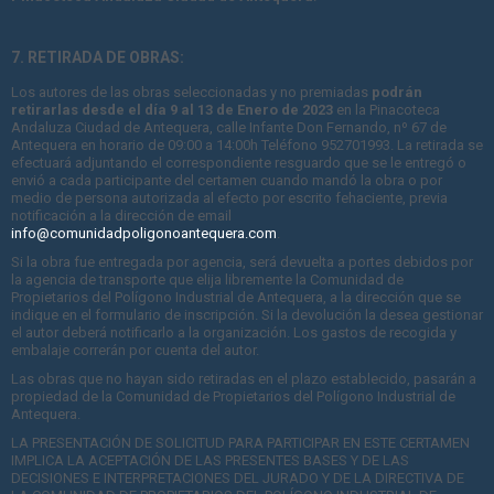
7. RETIRADA DE OBRAS:
Los autores de las obras seleccionadas y no premiadas
podrán
retirarlas desde el día 9 al 13 de Enero de 2023
en la Pinacoteca
Andaluza Ciudad de Antequera, calle Infante Don Fernando, nº 67 de
Antequera en horario de 09:00 a 14:00h Teléfono 952701993. La retirada se
efectuará adjuntando el correspondiente resguardo que se le entregó o
envió a cada participante del certamen cuando mandó la obra o por
medio de persona autorizada al efecto por escrito fehaciente, previa
notificación a la dirección de email
info@comunidadpoligonoantequera.com
.
Si la obra fue entregada por agencia, será devuelta a portes debidos por
la agencia de transporte que elija libremente la Comunidad de
Propietarios del Polígono Industrial de Antequera, a la dirección que se
indique en el formulario de inscripción. Si la devolución la desea gestionar
el autor deberá notificarlo a la organización. Los gastos de recogida y
embalaje correrán por cuenta del autor.
Las obras que no hayan sido retiradas en el plazo establecido, pasarán a
propiedad de la Comunidad de Propietarios del Polígono Industrial de
Antequera.
LA PRESENTACIÓN DE SOLICITUD PARA PARTICIPAR EN ESTE CERTAMEN
IMPLICA LA ACEPTACIÓN DE LAS PRESENTES BASES Y DE LAS
DECISIONES E INTERPRETACIONES DEL JURADO Y DE LA DIRECTIVA DE