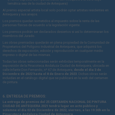
temática sea de la ciudad de Antequera)
Al premio especial artista local solo podrán optar artistas residentes en
Antequera y sus anejos.
Los premios quedan sometidos al impuesto sobre la renta de las
personas físicas de acuerdo a la legislación vigente.
Los premios podrán ser declarados desiertos si así lo determinaran los
miembros del Jurado.
Las obras premiadas quedarán en plena propiedad de la Comunidad de
Propietarios del Polígono Industrial de Antequera, que adquirirá los
derechos de exposición, edición y reproducción en cualquier medio
impreso o digital de las mismas.
Todas las obras seleccionadas serán exhibidas temporalmente en la
exposición de la Pinacoteca Andaluza Ciudad de Antequera, ubicada en
calle Infante Don Fernando, nº 67 de Antequera,
desde el día 3 de
Diciembre de 2022 hasta el 8 de Enero de 2023
. Dichas obras serán
incluidas en el catálogo digital que se publicará en la web del certamen
de pintura.
6. ENTREGA DE PREMIOS:
La entrega de premios del 25 CERTAMEN NACIONAL DE PINTURA
CIUDAD DE ANTEQUERA 2021 tendrá lugar en acto público y
solemne el día 02 de Diciembre de 2022, viernes, a las 19:30h en la
Pinacoteca Andaluza Ciudad de Antequera
.