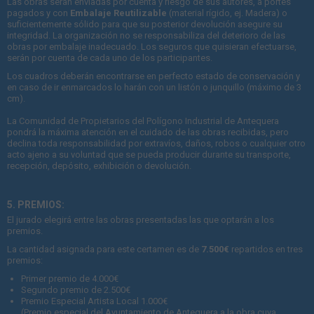
Las obras serán enviadas por cuenta y riesgo de sus autores, a portes
pagados y con
Embalaje Reutilizable
(material rígido, ej. Madera) o
suficientemente sólido para que su posterior devolución asegure su
integridad. La organización no se responsabiliza del deterioro de las
obras por embalaje inadecuado. Los seguros que quisieran efectuarse,
serán por cuenta de cada uno de los participantes.
Los cuadros deberán encontrarse en perfecto estado de conservación y
en caso de ir enmarcados lo harán con un listón o junquillo (máximo de 3
cm).
La Comunidad de Propietarios del Polígono Industrial de Antequera
pondrá la máxima atención en el cuidado de las obras recibidas, pero
declina toda responsabilidad por extravíos, daños, robos o cualquier otro
acto ajeno a su voluntad que se pueda producir durante su transporte,
recepción, depósito, exhibición o devolución.
5. PREMIOS:
El jurado elegirá entre las obras presentadas las que optarán a los
premios.
La cantidad asignada para este certamen es de
7.500€
repartidos en tres
premios:
Primer premio de 4.000€
Segundo premio de 2.500€
Premio Especial Artista Local 1.000€
(Premio especial del Ayuntamiento de Antequera a la obra cuya